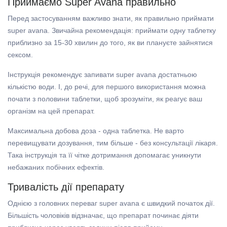
Приймаємо Super Avana правильно
Перед застосуванням важливо знати, як правильно приймати
super avana. Звичайна рекомендація: приймати одну таблетку
приблизно за 15-30 хвилин до того, як ви плануєте зайнятися
сексом.
Інструкція рекомендує запивати super avana достатньою
кількістю води. І, до речі, для першого використання можна
почати з половини таблетки, щоб зрозуміти, як реагує ваш
організм на цей препарат.
Максимальна добова доза - одна таблетка. Не варто
перевищувати дозування, тим більше - без консультації лікаря.
Така інструкція та її чітке дотримання допомагає уникнути
небажаних побічних ефектів.
Тривалість дії препарату
Однією з головних переваг super avana є швидкий початок дії.
Більшість чоловіків відзначає, що препарат починає діяти