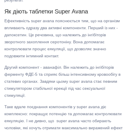
результат.
Як діють таблетки Super Avana
Ефективність super avana пояснюється тим, що на організм
впливають одразу два активні компоненти. Перший із них -
дапоксетин. Це речовина, що належить до інгібіторів
зворотного захоплення серотоніну. Вона допомагає
контролювати процес еякуляції, що дозволяє значно
подовжити інтимний контакт.
Другий компонент - аванафіл. Він належить до інгібіторів
ферменту ФДЕ-5 та сприяє більш інтенсивному кровообігу в
статевих органах. Завдяки цьому super avana стає певним
стимулятором стабільної ерекції під час сексуальної
стимуляції.
Таке вдале поєднання компонентів у super avana діє
комплексно: покращує потенцію та допомагає контролювати
еякуляцію. І не дивно, що super avana часто обирають
чоловіки, які хочуть отримати максимально виражений ефект