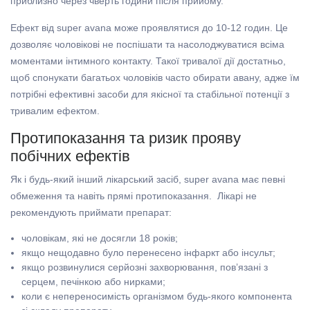
приблизно через чверть години після прийому.
Ефект від super avana може проявлятися до 10-12 годин. Це
дозволяє чоловікові не поспішати та насолоджуватися всіма
моментами інтимного контакту. Такої тривалої дії достатньо,
щоб спонукати багатьох чоловіків часто обирати авану, адже їм
потрібні ефективні засоби для якісної та стабільної потенції з
тривалим ефектом.
Протипоказання та ризик прояву
побічних ефектів
Як і будь-який інший лікарський засіб, super avana має певні
обмеження та навіть прямі протипоказання. Лікарі не
рекомендують приймати препарат:
чоловікам, які не досягли 18 років;
якщо нещодавно було перенесено інфаркт або інсульт;
якщо розвинулися серйозні захворювання, пов’язані з
серцем, печінкою або нирками;
коли є непереносимість організмом будь-якого компонента