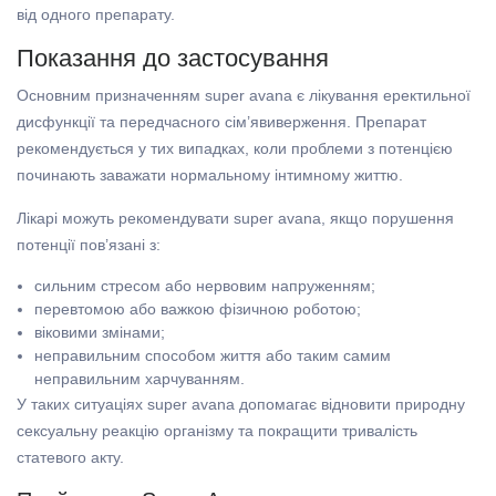
від одного препарату.
Показання до застосування
Основним призначенням super avana є лікування еректильної
дисфункції та передчасного сім’явиверження. Препарат
рекомендується у тих випадках, коли проблеми з потенцією
починають заважати нормальному інтимному життю.
Лікарі можуть рекомендувати super avana, якщо порушення
потенції пов’язані з:
сильним стресом або нервовим напруженням;
перевтомою або важкою фізичною роботою;
віковими змінами;
неправильним способом життя або таким самим
неправильним харчуванням.
У таких ситуаціях super avana допомагає відновити природну
сексуальну реакцію організму та покращити тривалість
статевого акту.