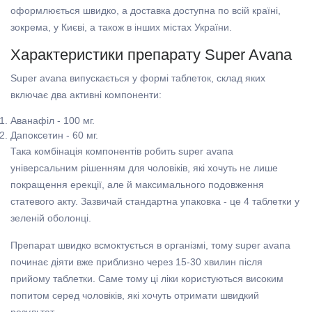
оформлюється швидко, а доставка доступна по всій країні,
зокрема, у Києві, а також в інших містах України.
Характеристики препарату Super Avana
Super avana випускається у формі таблеток, склад яких
включає два активні компоненти:
Аванафіл - 100 мг.
Дапоксетин - 60 мг.
Така комбінація компонентів робить super avana
універсальним рішенням для чоловіків, які хочуть не лише
покращення ерекції, але й максимального подовження
статевого акту. Зазвичай стандартна упаковка - це 4 таблетки у
зеленій оболонці.
Препарат швидко всмоктується в організмі, тому super avana
починає діяти вже приблизно через 15-30 хвилин після
прийому таблетки. Саме тому ці ліки користуються високим
попитом серед чоловіків, які хочуть отримати швидкий