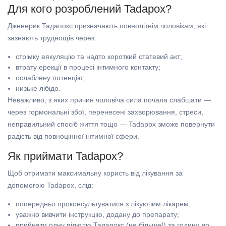
Для кого розроблений Tadapox?
Дженерик Тадапокс призначають повнолітнім чоловікам, які
зазнають труднощів через:
стрімку еякуляцію та надто короткий статевий акт;
втрату ерекції в процесі інтимного контакту;
ослаблену потенцію;
низьке лібідо.
Неважливо, з яких причин чоловіча сила почала слабшати —
через гормональні збої, перенесені захворювання, стреси,
неправильний спосіб життя тощо — Tadapox зможе повернути
радість від повноцінної інтимної сфери.
Як приймати Tadapox?
Щоб отримати максимальну користь від лікування за
допомогою Tadapox, слід:
попередньо проконсультуватися з лікуючим лікарем;
уважно вивчити інструкцію, додану до препарату;
прийняти одну пілюлю Тадапокс (не більше!) за годину до