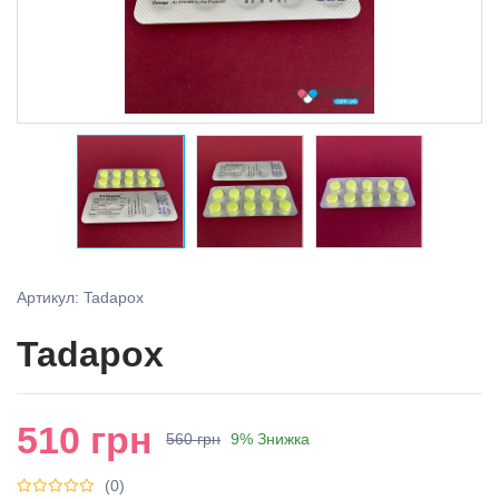
Артикул: Tadapox
Tadapox
510
грн
560 грн
9% Знижка
(0)