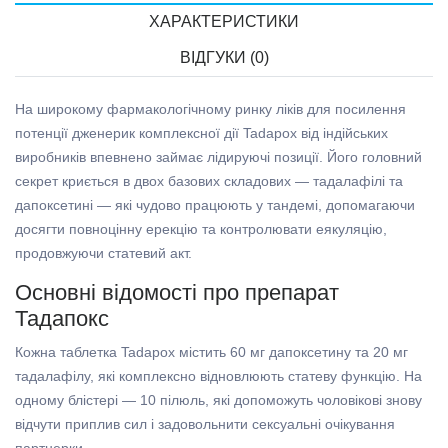
ХАРАКТЕРИСТИКИ
ВІДГУКИ (0)
На широкому фармакологічному ринку ліків для посилення
потенції дженерик комплексної дії Tadapox від індійських
виробників впевнено займає лідируючі позиції. Його головний
секрет криється в двох базових складових — тадалафілі та
дапоксетині — які чудово працюють у тандемі, допомагаючи
досягти повноцінну ерекцію та контролювати еякуляцію,
продовжуючи статевий акт.
Основні відомості про препарат
Тадапокс
Кожна таблетка Tadapox містить 60 мг дапоксетину та 20 мг
тадалафілу, які комплексно відновлюють статеву функцію. На
одному блістері — 10 пілюль, які допоможуть чоловікові знову
відчути приплив сил і задовольнити сексуальні очікування