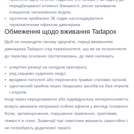
передбачуваної інтимної близькості, рясно запиваючи
очищеною негазованою водою;
протягом приблизно 36 годин насолоджуватися
терапевтичним ефектом дженерика.
Обмеження щодо вживання Tadapox
Щоб не нашкодити своєму здоров'ю, перед вживанням
дженерика Tadapox слід переконатися, що ви не потрапляєте
до переліку основних протипоказань, до яких належать:
алергічні реакції на складові препарату;
ряд серцево-судинних недуг;
вроджені патології або перенесені травми статевих органів;
одночасний прийом інших лікарських засобів на базі нітратів
і нітритів.
Іноді через передозування або індивідуальну непереносимість
можуть виникати неприємні побічні ефекти у вигляді головного
болю, запаморочення, порушення травлення, припливів,
тяжкості в спині. Зазвичай такі симптоми минають самостійно і
не потребують додаткової терапії.