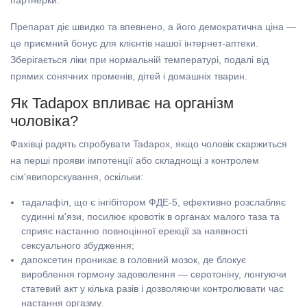
партнерки.
Препарат діє швидко та впевнено, а його демократична ціна —
це приємний бонус для клієнтів нашої інтернет-аптеки.
Зберігається ліки при нормальній температурі, подалі від
прямих сонячних променів, дітей і домашніх тварин.
Як Tadapox впливає на організм
чоловіка?
Фахівці радять спробувати Tadapox, якщо чоловік скаржиться
на перші прояви імпотенції або складнощі з контролем
сім'явипорскування, оскільки:
тадалафіл, що є інгібітором ФДЕ-5, ефективно розслабляє
судинні м'язи, посилює кровотік в органах малого таза та
сприяє настанню повноцінної ерекції за наявності
сексуального збудження;
дапоксетин проникає в головний мозок, де блокує
вироблення гормону задоволення — серотоніну, лонгуючи
статевий акт у кілька разів і дозволяючи контролювати час
настання оргазму.