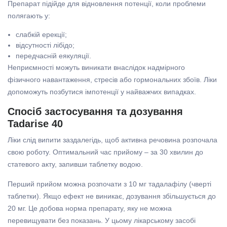
Препарат підійде для відновлення потенції, коли проблеми
полягають у:
слабкій ерекції;
відсутності лібідо;
передчасній еякуляції.
Неприємності можуть виникати внаслідок надмірного
фізичного навантаження, стресів або гормональних збоїв. Ліки
допоможуть позбутися імпотенції у найважчих випадках.
Спосіб застосування та дозування
Tadarise 40
Ліки слід випити заздалегідь, щоб активна речовина розпочала
свою роботу. Оптимальний час прийому – за 30 хвилин до
статевого акту, запивши таблетку водою.
Перший прийом можна розпочати з 10 мг тадалафілу (чверті
таблетки). Якщо ефект не виникає, дозування збільшується до
20 мг. Це добова норма препарату, яку не можна
перевищувати без показань. У цьому лікарському засобі