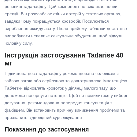
речовині тадалафілу. Цей компонент не викликає появи
ерекції. Він розслаблює стінки артерій у статевих органах,
завдяки чому покращується кровообіг. Посилюється
вироблення оксиду азоту. Після прийому таблетки достатньо
випробувати невелике сексуальне збудження, щоб відчути
чоловічу силу.
Інструкція застосування Tadarise 40
мг
Підвищена доза тадалафілу рекомендована чоловікам із
зайвою вагою або серйозною та довготривалою імпотенцією.
Таблетки відновлять кровоток у ділянці малого тазу, що
допоможе повернути потенцію. Щоб не помилитися у виборі
дозування, рекомендована попередня консультація з
фахівцем. Він встановить причину виникнення проблеми та
призначить відповідний курс лікування.
Показання до застосування