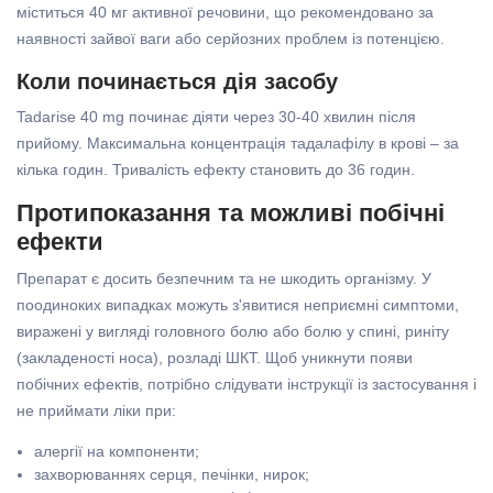
міститься 40 мг активної речовини, що рекомендовано за
наявності зайвої ваги або серйозних проблем із потенцією.
Коли починається дія засобу
Tadarise 40 mg починає діяти через 30-40 хвилин після
прийому. Максимальна концентрація тадалафілу в крові – за
кілька годин. Тривалість ефекту становить до 36 годин.
Протипоказання та можливі побічні
ефекти
Препарат є досить безпечним та не шкодить організму. У
поодиноких випадках можуть з'явитися неприємні симптоми,
виражені у вигляді головного болю або болю у спині, риніту
(закладеності носа), розладі ШКТ. Щоб уникнути появи
побічних ефектів, потрібно слідувати інструкції із застосування і
не приймати ліки при:
алергії на компоненти;
захворюваннях серця, печінки, нирок;