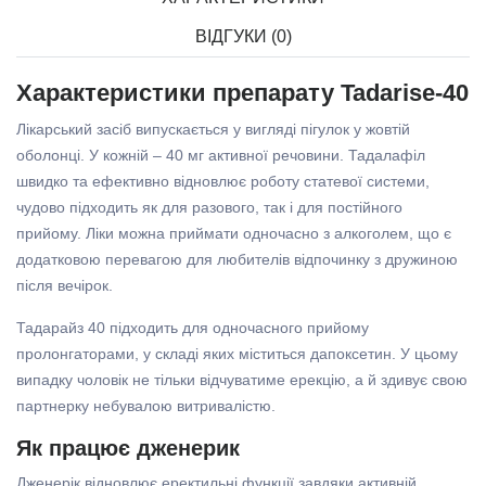
ВІДГУКИ (0)
Характеристики препарату Tadarise-40
Лікарський засіб випускається у вигляді пігулок у жовтій
оболонці. У кожній – 40 мг активної речовини. Тадалафіл
швидко та ефективно відновлює роботу статевої системи,
чудово підходить як для разового, так і для постійного
прийому. Ліки можна приймати одночасно з алкоголем, що є
додатковою перевагою для любителів відпочинку з дружиною
після вечірок.
Тадарайз 40 підходить для одночасного прийому
пролонгаторами, у складі яких міститься дапоксетин. У цьому
випадку чоловік не тільки відчуватиме ерекцію, а й здивує свою
партнерку небувалою витривалістю.
Як працює дженерик
Дженерік відновлює еректильні функції завдяки активній