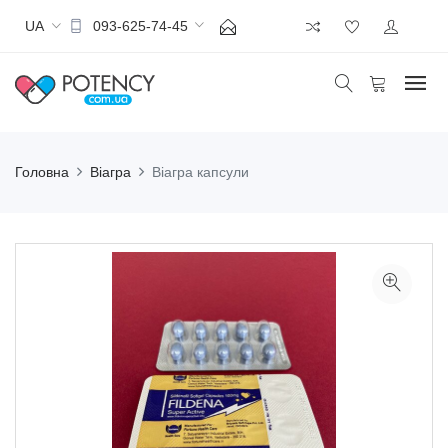
UA
093-625-74-45
Головна
Віагра
Віагра капсули