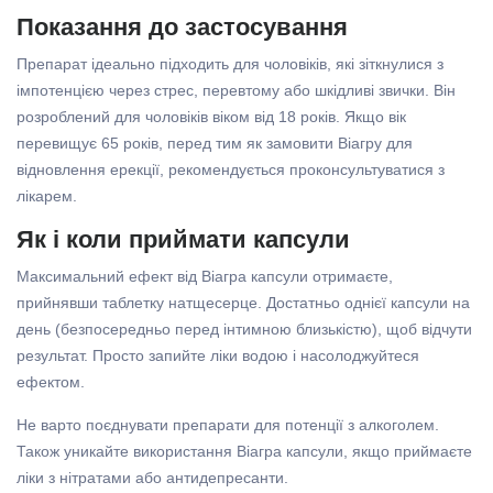
Показання до застосування
Препарат ідеально підходить для чоловіків, які зіткнулися з
імпотенцією через стрес, перевтому або шкідливі звички. Він
розроблений для чоловіків віком від 18 років. Якщо вік
перевищує 65 років, перед тим як замовити Віагру для
відновлення ерекції, рекомендується проконсультуватися з
лікарем.
Як і коли приймати капсули
Максимальний ефект від Віагра капсули отримаєте,
прийнявши таблетку натщесерце. Достатньо однієї капсули на
день (безпосередньо перед інтимною близькістю), щоб відчути
результат. Просто запийте ліки водою і насолоджуйтеся
ефектом.
Не варто поєднувати препарати для потенції з алкоголем.
Також уникайте використання Віагра капсули, якщо приймаєте
ліки з нітратами або антидепресанти.