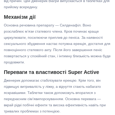
від причин. Цей дженерик Віагри випускається в таблетках для
прийому всередину.
Механізм дії
Основна речовина препарату — Силденафіл. Воно
розслаблює м’язи статевого члена. Кров починає краще
циркулювати, посилюючи приплив до пеніса. За наявності
сексуального збудження настає потужна ерекція, достатня для
повноцінного статевого акту. Після його завершення пеніс
повертається у спокійний стан, і інтимну близькість можна буде
продовжити.
Переваги та властивості Super Active
Дженерик допомагає стабілізувати ерекцію. Крім того, він
підвищує витривалість у ліжку, а відчуття стають набагато
яскравішими. Таблетки також допоможуть впоратися з
передчасним сім’явипорскуванням. Основна перевага —
вкрай рідкі побічні ефекти та висока ефективність навіть при
тривалих проблемах з потенцією.