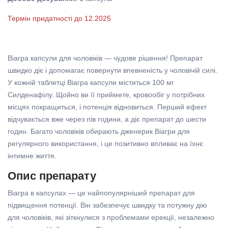
Термін придатності до 12.2025
Віагра капсули для чоловіків — чудове рішення! Препарат
швидко діє і допомагає повернути впевненість у чоловічій силі.
У кожній таблетці Віагра капсули міститься 100 мг
Силденафілу. Щойно ви її приймете, кровообіг у потрібних
місцях покращиться, і потенція відновиться. Перший ефект
відчувається вже через пів години, а діє препарат до шести
годин. Багато чоловіків обирають дженерик Віагри для
регулярного використання, і це позитивно впливає на їхнє
інтимне життя.
Опис препарату
Віагра в капсулах — це найпопулярніший препарат для
підвищення потенції. Він забезпечує швидку та потужну дію
для чоловіків, які зіткнулися з проблемами ерекції, незалежно