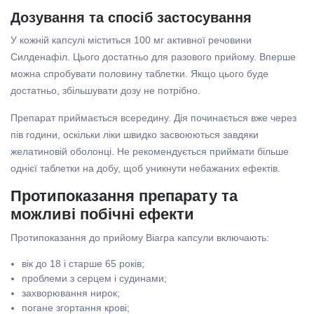
Дозування та спосіб застосування
У кожній капсулі міститься 100 мг активної речовини
Силденафіл. Цього достатньо для разового прийому. Вперше
можна спробувати половину таблетки. Якщо цього буде
достатньо, збільшувати дозу не потрібно.
Препарат приймається всередину. Дія починається вже через
пів години, оскільки ліки швидко засвоюються завдяки
желатиновій оболонці. Не рекомендується приймати більше
однієї таблетки на добу, щоб уникнути небажаних ефектів.
Протипоказання препарату та
можливі побічні ефекти
Протипоказання до прийому Віагра капсули включають:
вік до 18 і старше 65 років;
проблеми з серцем і судинами;
захворювання нирок;
погане згортання крові;