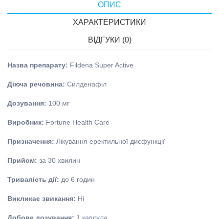
ОПИС
ХАРАКТЕРИСТИКИ
ВІДГУКИ (0)
Назва препарату:
Fildena Super Active
Діюча речовина:
Силденафіл
Дозування:
100 мг
Виробник:
Fortune Health Care
Призначення:
Лікування еректильної дисфункції
Прийом:
за 30 хвилин
Тривалість дії:
до 6 годин
Викликає звикання:
Ні
Добове дозування:
1 капсула