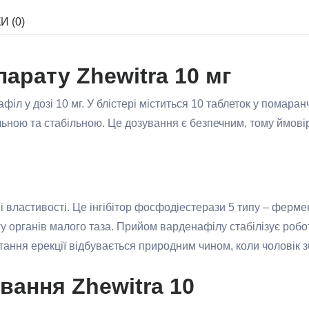
И (0)
арату Zhewitra 10 мг
філ у дозі 10 мг. У блістері міститься 10 таблеток у помара
льною та стабільною. Це дозування є безпечним, тому ймові
 властивості. Це інгібітор фосфодіестерази 5 типу – ферм
у органів малого таза. Прийом варденафілу стабілізує робо
тання ерекції відбувається природним чином, коли чоловік 
ування Zhewitra 10