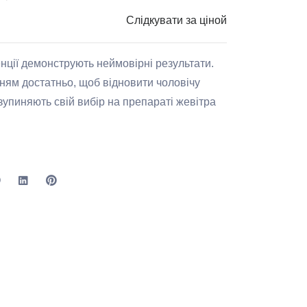
Слідкувати за ціной
нції демонструють неймовірні результати.
нням достатньо, щоб відновити чоловічу
 зупиняють свій вибір на препараті жевітра