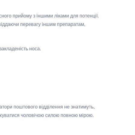
сного прийому з іншими ліками для потенції.
 віддаючи перевагу іншим препаратам,
закладеність носа.
атори поштового відділення не знатимуть,
джуватися чоловічою силою повною мірою.