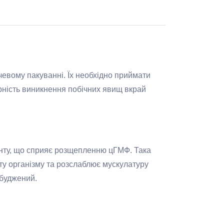
нчевому пакуванні. Їх необхідно приймати
рність виникнення побічних явищ вкрай
енту, що сприяє розщепленню цГМФ. Така
ту організму та розслаблює мускулатуру
збуджений.