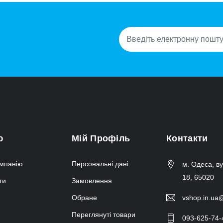
ю
Мій Профіль
Контакти
мпанію
Персональні дані
м. Одеса, в
18, 65020
ти
Замовлення
Обране
vshop.in.ua
Переглянуті товари
093-625-74-