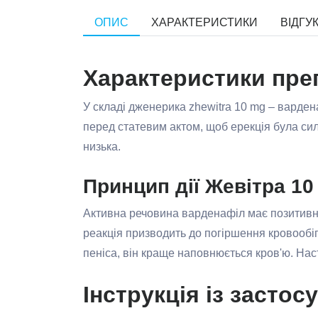
ОПИС
ХАРАКТЕРИСТИКИ
ВІДГУК
Характеристики преп
У складі дженерика zhewitra 10 mg – вардена
перед статевим актом, щоб ерекція була си
низька.
Принцип дії Жевітра 10
Активна речовина варденафіл має позитивні
реакція призводить до погіршення кровообіг
пеніса, він краще наповнюється кров'ю. Нас
Інструкція із застос