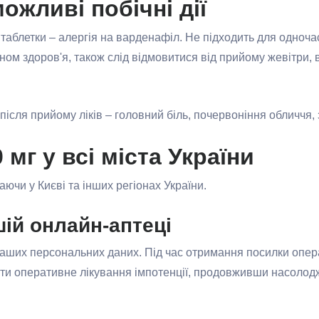
ожливі побічні дії
таблетки – алергія на варденафіл. Не підходить для одноча
ном здоров'я, також слід відмовитися від прийому жевітри,
після прийому ліків – головний біль, почервоніння обличчя, 
 мг у всі міста України
ючи у Києві та інших регіонах України.
шій онлайн-аптеці
 ваших персональних даних. Під час отримання посилки опер
чати оперативне лікування імпотенції, продовживши насоло