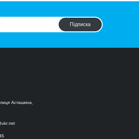
Підписка
улиця Асташкіна,
@ukr.net
45