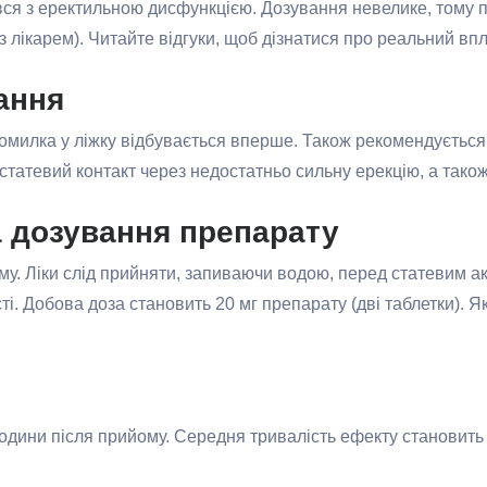
нувся з еректильною дисфункцією. Дозування невелике, тому 
з лікарем). Читайте відгуки, щоб дізнатися про реальний вп
ання
помилка у ліжку відбувається вперше. Також рекомендується
 статевий контакт через недостатньо сильну ерекцію, а також
а дозування препарату
му. Ліки слід прийняти, запиваючи водою, перед статевим а
ті. Добова доза становить 20 мг препарату (дві таблетки). 
дини після прийому. Середня тривалість ефекту становить 