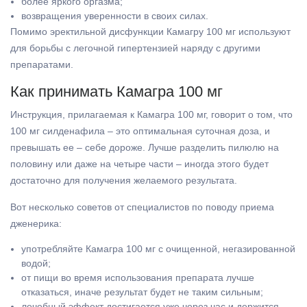
более яркого оргазма;
возвращения уверенности в своих силах.
Помимо эректильной дисфункции Камагру 100 мг используют
для борьбы с легочной гипертензией наряду с другими
препаратами.
Как принимать Камагра 100 мг
Инструкция, прилагаемая к Камагра 100 мг, говорит о том, что
100 мг силденафила – это оптимальная суточная доза, и
превышать ее – себе дороже. Лучше разделить пилюлю на
половину или даже на четыре части – иногда этого будет
достаточно для получения желаемого результата.
Вот несколько советов от специалистов по поводу приема
дженерика:
употребляйте Камагра 100 мг с очищенной, негазированной
водой;
от пищи во время использования препарата лучше
отказаться, иначе результат будет не таким сильным;
лечебный эффект достигается уже через час и держится