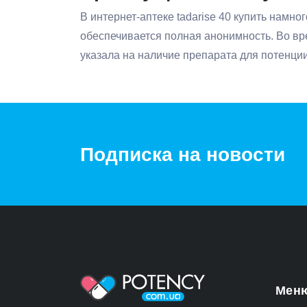
В интернет-аптеке tadarise 40 купить намн
обеспечивается полная анонимность. Во вр
указала на наличие препарата для потенции
Подписка на новости
Мен