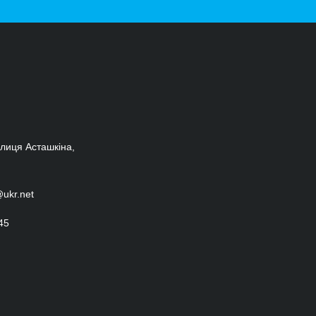
улиця Асташкіна,
@ukr.net
45