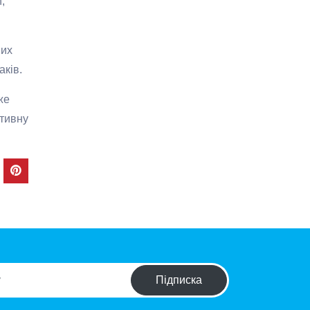
,
них
аків.
же
ктивну
Підписка