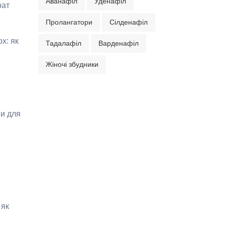
Аванафіл
Уденафіл
рат
Пролангатори
Сілденафіл
х: як
Тадалафіл
Варденафіл
Жіночі збудники
ви для
 як