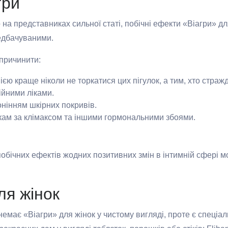
гри
на представниках сильної статі, побічні ефекти «Віагри» д
редбачуваними.
спричинити:
нією краще ніколи не торкатися цих пігулок, а тим, хто страж
тійними ліками.
онінням шкірних покривів.
нкам за клімаксом та іншими гормональними збоями.
побічних ефектів жодних позитивних змін в інтимній сфері м
ля жінок
немає «Віагри» для жінок у чистому вигляді, проте є спеціал