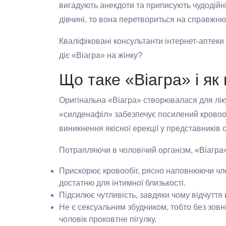
вигадують анекдоти та приписують чудодійні
дівчині, то вона перетвориться на справжню
Кваліфіковані консультанти інтернет-аптеки
діє «Віагра» на жінку?
Що таке «Віагра» і як 
Оригінальна «Віагра» створювалася для ліку
«силденафіл» забезпечує посилений кровоо
виникнення якісної ерекції у представників с
Потрапляючи в чоловічий організм, «Віагра
Прискорює кровообіг, рясно наповнюючи чле
достатню для інтимної близькості.
Підсилює чутливість, завдяки чому відчуття
Не є сексуальним збудником, тобто без зовні
чоловік проковтне пігулку.