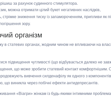
ирішиш за рахунок судинного стимулятора.
зик, можна отримати цілий букет негативних наслідків,
, стрімке зниження тиску із запамороченням, припливи як пі
 погіршення зору.
очий організм
току в статевих органах, жодним чином не впливаючи на вла
я підвищення чутливості (що відбувається далеко не завжд
ащення, що може зробити статевий контакт комфортнішим. 
 продовжують вивчення силденафілу як одного з компонентів
ю, що виникла через побічні ефекти антидепресантів.
 вживання «Віагри» жінкам із будь-якими інтимними проблем