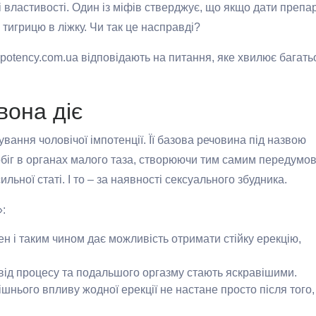
 властивості. Один із міфів стверджує, що якщо дати препа
 тигрицю в ліжку. Чи так це насправді?
 potency.com.ua відповідають на питання, яке хвилює багатьо
вона діє
вання чоловічої імпотенції. Її базова речовина під назвою
біг в органах малого таза, створюючи тим самим передумо
ильної статі. І то – за наявності сексуального збудника.
»:
н і таким чином дає можливість отримати стійку ерекцію,
 від процесу та подальшого оргазму стають яскравішими.
шнього впливу жодної ерекції не настане просто після того,