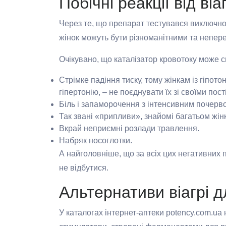
Побічні реакції від віа
Через те, що препарат тестувався виключно 
жінок можуть бути різноманітними та непе
Очікувано, що каталізатор кровотоку може 
Стрімке падіння тиску, тому жінкам із гіпото
гіпертонію, – не поєднувати їх зі своїми пос
Біль і запаморочення з інтенсивним почерв
Так звані «припливи», знайомі багатьом жі
Вкрай неприємні розлади травлення.
Набряк носоглотки.
А найголовніше, що за всіх цих негативних 
не відбутися.
Альтернативи віагрі д
У каталогах інтернет-аптеки potency.com.ua 