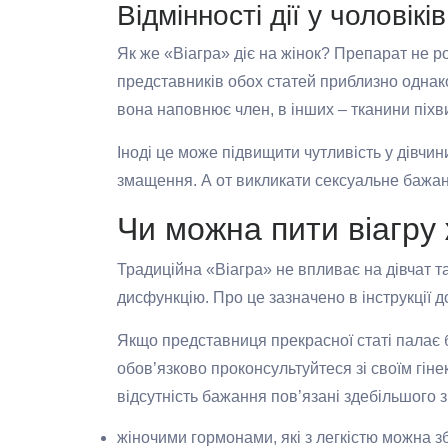
Відмінності дії у чоловіків
Як же «Віагра» діє на жінок? Препарат не ро
представників обох статей приблизно однако
вона наповнює член, в інших – тканини піхви,
Іноді це може підвищити чутливість у дівчи
змащення. А от викликати сексуальне бажання
Чи можна пити віагру
Традиційна «Віагра» не впливає на дівчат так
дисфункцію. Про це зазначено в інструкції 
Якщо представниця прекрасної статі палає 
обов’язково проконсультуйтеся зі своїм гін
відсутність бажання пов’язані здебільшого з
жіночими гормонами, які з легкістю можна 