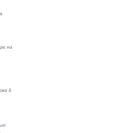
ля
дає на
оже й
ьні