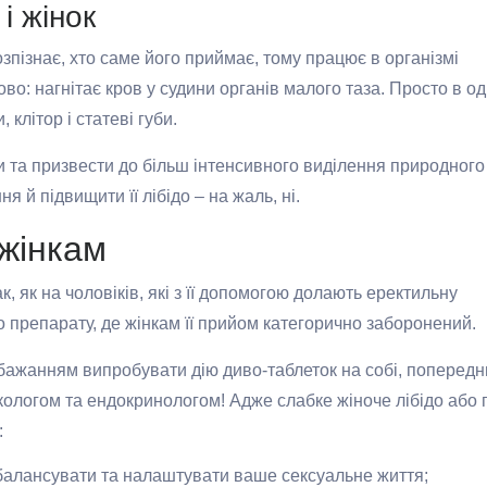
 і жінок
зпізнає, хто саме його приймає, тому працює в організмі
во: нагнітає кров у судини органів малого таза. Просто в о
 клітор і статеві губи.
ни та призвести до більш інтенсивного виділення природного
 й підвищити її лібідо – на жаль, ні.
 жінкам
, як на чоловіків, які з її допомогою долають еректильну
до препарату, де жінкам її прийом категорично заборонений.
бажанням випробувати дію диво-таблеток на собі, попередн
екологом та ендокринологом! Адже слабке жіноче лібідо або
:
збалансувати та налаштувати ваше сексуальне життя;