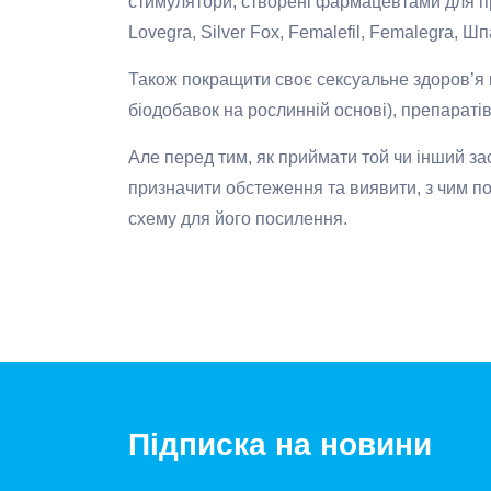
стимулятори, створені фармацевтами для пре
Lovegra, Silver Fox, Femalefil, Femalegra, 
Також покращити своє сексуальне здоров’я 
біодобавок на рослинній основі), препараті
Але перед тим, як приймати той чи інший за
призначити обстеження та виявити, з чим по
схему для його посилення.
Підписка на новини