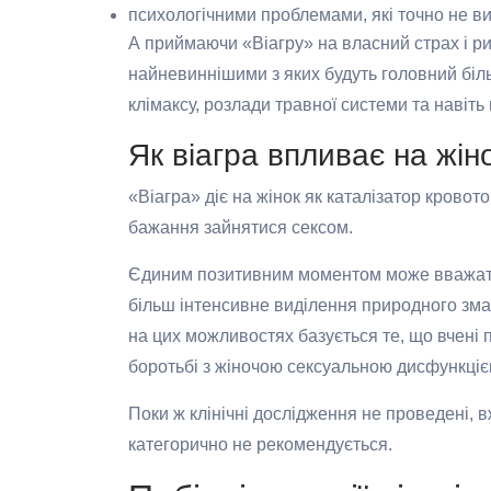
психологічними проблемами, які точно не в
А приймаючи «Віагру» на власний страх і ри
найневиннішими з яких будуть головний біль
клімаксу, розлади травної системи та навіть
Як віагра впливає на жін
«Віагра» діє на жінок як каталізатор крово
бажання зайнятися сексом.
Єдиним позитивним моментом може вважатис
більш інтенсивне виділення природного зм
на цих можливостях базується те, що вчені
боротьбі з жіночою сексуальною дисфункціє
Поки ж клінічні дослідження не проведені,
категорично не рекомендується.