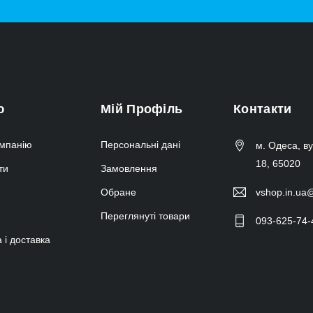
ю
Мій Профіль
Контакти
мпанію
Персональні дані
м. Одеса, в
18, 65020
ти
Замовлення
Обране
vshop.in.ua
Переглянуті товари
093-625-74-
 і доставка