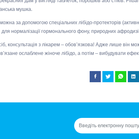
красних дам у вигляді таблеток, порошків або стіків: Fliban
Шпанська мушка.
можна за допомогою спеціальних лібідо-протекторів (актив
в для нормалізації гормонального фону, природних афродизі
сіб, консультація з лікарем – обов’язкова! Адже лише він мо
в’язане ослаблене жіноче лібідо, а потім – вибудувати ефе