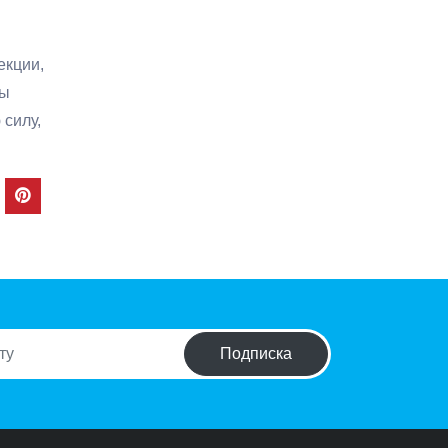
екции,
ны
 силу,
Подписка