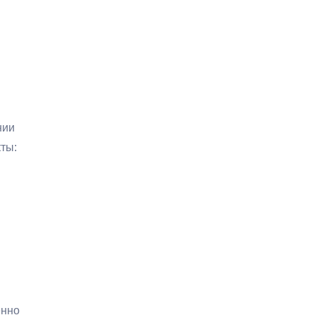
нии
ты:
енно