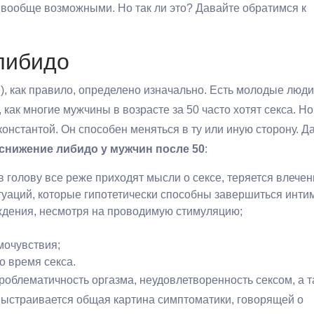
 вообще возможными. Но так ли это? Давайте обратимся к
либидо
), как правило, определено изначально. Есть молодые люди
как многие мужчины в возрасте за 50 часто хотят секса. Но
константой. Он способен меняться в ту или иную сторону. Д
снижение либидо у мужчин после 50
:
в голову все реже приходят мысли о сексе, теряется влече
итуаций, которые гипотетически способны завершиться инти
уждения, несмотря на проводимую стимуляцию;
;
мочувствия;
 время секса.
проблематичность оргазма, неудовлетворенность сексом, а 
ыстраивается общая картина симптоматики, говорящей о