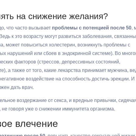
иять на снижение желания?
о, что часто вызывает
проблемы с потенцией после 50
,
Ведь к это возрасту могут развиться заболевания, связанны
ма, может повыситься холестерин, возникнуть проблемы с
ных нарушений или сбоев в эндокринной системе). Во мног
ческих факторов (стрессов, депрессивных состояний,
), а также от того, какие лекарства принимает мужчина, ве
егативное воздействие на способность достичь эрекции. И
жен дать врач.
ельное воздержание от секса, и вредные привычки, сидяча
, не говоря уже о снижении иммунитета организма.
вое влечение
потенцию после 50
, повысить качество сексуальной жизни