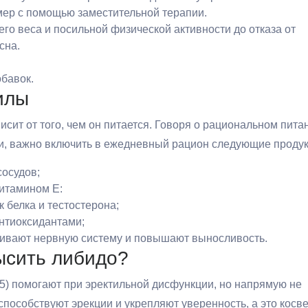
ер с помощью заместительной терапии.
го веса и посильной физической активности до отказа от
сна.
бавок.
илы
исит от того, чем он питается. Говоря о рациональном пита
ии, важно включить в ежедневный рацион следующие продук
сосудов;
витамином E:
к белка и тестостерона;
нтиоксидантами;
живают нервную систему и повышают выносливость.
ысить либидо?
) помогают при эректильной дисфункции, но напрямую не
пособствуют эрекции и укрепляют уверенность, а это косв