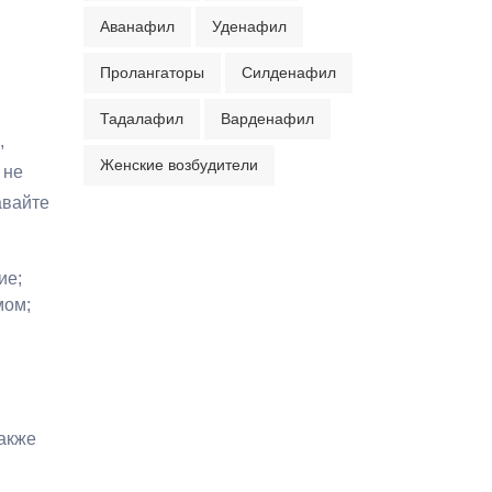
Аванафил
Уденафил
Пролангаторы
Силденафил
Тадалафил
Варденафил
,
Женские возбудители
 не
авайте
ние;
мом;
также