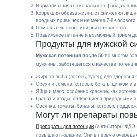
Нормализация гормонального фона, наприм
Коррекция образа жизни, от снижения лишне
вредных привычек и не менее 7-8-часового 
Помощь сексолога или психотерапевта.
Правильное питание и возможный прием до
Продукты для мужской с
Мужская потенция после 50
во многом зав
мужчины, заботящегося о качестве потенц
Жирная рыба (лосось, тунец) для здоровья 
Орехи и семена, которые богаты цинком и 
Яйца и мясо, особенно красное, как источни
Гранат и ягоды, являющиеся природными а
Овсянка, томаты, бананы, которые поддер
Могут ли препараты пов
Препараты для потенции
(ингибиторы ФДЭ‑5
повышают желание. Они в первую очередь с